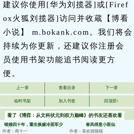
建议你使用[华为刘揽器]或[Firef
ox火狐刘揽器]访问并收蔵【博看
小说】 m.bokank.com。我们将会
持续为你更新，还建议你注册会
员使用书架功能追书阅读更方
便。
上一章
查看目录
下一章
临时书架
加入书签
回顶部↑
看了《博弈：从文科状元到权力巅峰》的书友还喜欢看
错婚四十年，重生换嫁冷面军少
春风得意小医仙
作者：商十一
作者：喜欢猫猫猫
被宠上天