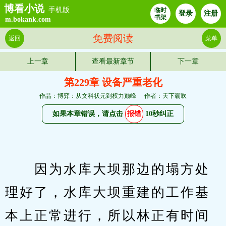
博看小说
手机版
临时
登录
注册
书架
m.bokank.com
免费阅读
返回
菜单
上一章
查看最新章节
下一章
第229章 设备严重老化
作品：博弈：从文科状元到权力巅峰
作者：天下霸吹
如果本章错误，请点击
报错
10秒纠正
　　因为水库大坝那边的塌方处
理好了，水库大坝重建的工作基
本上正常进行，所以林正有时间