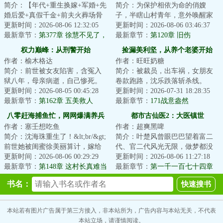
简介：【年代+重生换嫁+军婚+先
简介：为保护相依为命的俏嫂
婚后爱+真假千金+前夫火葬场骨
子，半瞎山村青年，意外唤醒家
灰扬了】&lt;br/&gt;和丈夫伉俪情
更新时间：2026-08-06 12:32:05
传神鼎。&lt;br/&gt;好消息：眼疾
更新时间：2026-08-06 03:46:37
深四十年，...
最新章节：
第377章 徐慧不见了，
好了，绝世医...
最新章节：
第120章 旧伤
吴倩文着急
权力巅峰：从刑警开始
捡漏美利坚，从养个老婆开始
作者：榆木格达
作者：旺旺奶糖
简介：前世被女友陷害，含冤入
简介：被裁员，出车祸，女朋友
狱八年，母亲病逝，自己惨死。
卷款跑路，沈乐跌落斩杀线。
&lt;br/&gt;一朝重回。&lt;br/&gt;
更新时间：2026-08-05 00:45:28
&lt;br/&gt;绝境中激活七宝葫芦，
更新时间：2026-07-31 18:28:35
手握滔天背...
最新章节：
第162章 五美救人
获得透视异能...
最新章节：
171战意盎然
（三）我哥已经三天没打我了
八零赶海捕鱼忙，网网爆满养兵
都市古仙医2：大医镇世
作者：塞壬想吃鱼
作者：超爽黑啤
王
简介：沈海珠重生了！&lt;br/&gt;
简介：叶楚风曾眼巴巴望着富二
前世她被闺蜜徐美丽算计，嫁给
代、官二代风光无限，做梦都没
了戴着老实人面具的徐俊生。
更新时间：2026-08-06 00:29:29
想到自己竟是隐藏的 仙二代！
更新时间：2026-08-06 11:27:18
&lt;br/&gt;人...
最新章节：
第148章 这村长真难当
有横扫八方的超...
最新章节：
第一千一百七十四章
灵泉
书名：
本站若有图片广告属于第三方接入，非本站所为，广告内容与本站无关，不代表
本站立场，请谨慎阅读。