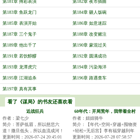
第181章 搏彩表演
第182章 夜市插曲
第183章 鱼跃龙门
第184章 砸人饭碗
第185章 表演开始
第186章 如意迷踪
第187章 三个鬼子
第188章 改变赌注
第189章 他出千了
第190章 蒙混过关
第191章 若饮醇醪
第192章 圆满成功
第193章 龙潭虎穴
第194章 污染海洋
第195章 江湖追杀
第196章 路遇查车
第197章 真有其事
看了《谋局》的书友还喜欢看
近战狂兵
60年代：开局荒年，我带着全村
作者：梁七少
作者：妞妞骑牛
吃肉
简介：菩萨低眉，所以慈悲六
简介：【年代+空间+穿越+囤物资
道！撒旦低头，所以血流成河！
+轻松+无后宫】李有福穿越到年
以撒旦之名，专职杀戮，他要当
更新时间：2026-07-24 20:45:01
灾荒年，一个和他同名同姓的男
更新时间：2026-07-28 07:58:57