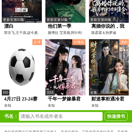
更新至第03集
更新至第10集
更新至第80集
漂白
他们第一季
离婚你说的，我
郭京飞,王千源,赵今麦,
黛博拉·艾里德,阿什利·
马甲掉了你别复
陈彦霖＆孙梦涵
任重,王佳佳,宗俊涛,
托马斯,艾丽森·皮
合
足球
AI漫剧
漫剧
HD
完结
全集
4月27日 23-24赛
千年一梦嫁暴君
财迷掌柜遇冷君
季英超第35轮 曼
未知
未知
未知
联VS伯恩利
书名：