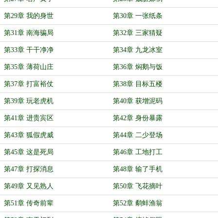
第29章 我的身世
第30章 一张纸条
第31章 南海骗局
第32章 三家猜疑
第33章 干干净净
第34章 九龙冰室
第35章 薄荷山庄
第36章 焖鹅与饭
第37章 打富裕仗
第38章 目标五楼
第39章 玩老虎机
第40章 获增泥码
第41章 进贵宾区
第42章 身份暴露
第43章 狐假虎威
第44章 二少登场
第45章 这是死局
第46章 工地打工
第47章 打探消息
第48章 输了手机
第49章 又见熟人
第50章 飞花摘叶
第51章 传奇前辈
第52章 鹬蚌渔翁