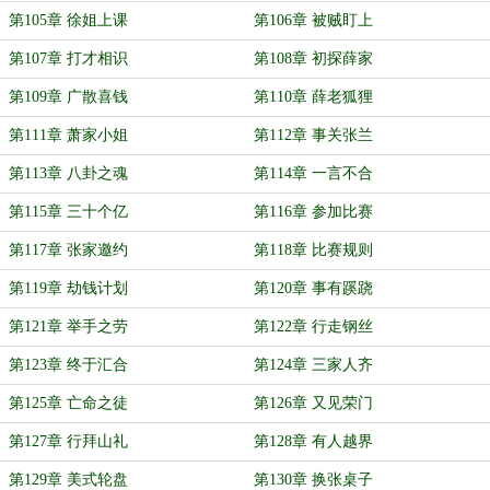
第105章 徐姐上课
第106章 被贼盯上
第107章 打才相识
第108章 初探薛家
第109章 广散喜钱
第110章 薛老狐狸
第111章 萧家小姐
第112章 事关张兰
第113章 八卦之魂
第114章 一言不合
第115章 三十个亿
第116章 参加比赛
第117章 张家邀约
第118章 比赛规则
第119章 劫钱计划
第120章 事有蹊跷
第121章 举手之劳
第122章 行走钢丝
第123章 终于汇合
第124章 三家人齐
第125章 亡命之徒
第126章 又见荣门
第127章 行拜山礼
第128章 有人越界
第129章 美式轮盘
第130章 换张桌子