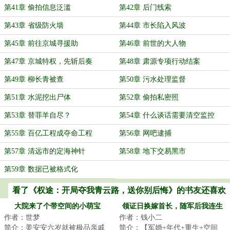
第41章 偷拍信息泛滥
第42章 后门线索
第43章 省级防火墙
第44章 市长陷入风波
第45章 前往京城寻援助
第46章 前世的大人物
第47章 京城特权，先斩后奏
第48章 肃源专项行动结案
第49章 柳长青被查
第50章 污水处理监督
第51章 水泥挖出尸体
第52章 偷拍私密照
第53章 替罪羊自尽？
第54章 什么谈话需要清空监控
第55章 百亿工程成夺命工程
第56章 网吧逮捕
第57章 清远市的定海神针
第58章 地下交易黑市
第59章 数据已被格式化
看了《权途：开局夺我青云路，送你别后悔》的书友还喜欢
看
大院来了个带空间的小萌宝
领证日换嫁首长，随军后我连生
作者：世梦
作者：钱小二
两胎
简介：姜安安六岁就被极品亲戚
简介：【军婚+年代+重生+空间