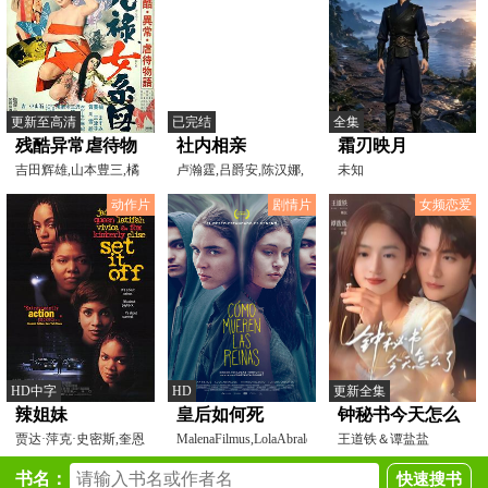
更新至高清
已完结
全集
残酷异常虐待物
社内相亲
霜刃映月
语：元禄女系图
吉田辉雄,山本豊三,橘
卢瀚霆,吕爵安,陈汉娜,
未知
ますみ
沈殷怡,罗家英,蔡宛
动作片
剧情片
女频恋爱
HD中字
HD
更新全集
辣姐妹
皇后如何死
钟秘书今天怎么
贾达·萍克·史密斯,奎恩
MalenaFilmus,LolaAbraldes,FrancoRizzaro,
了
王道铁＆谭盐盐
·拉提法,薇薇卡·
书名：