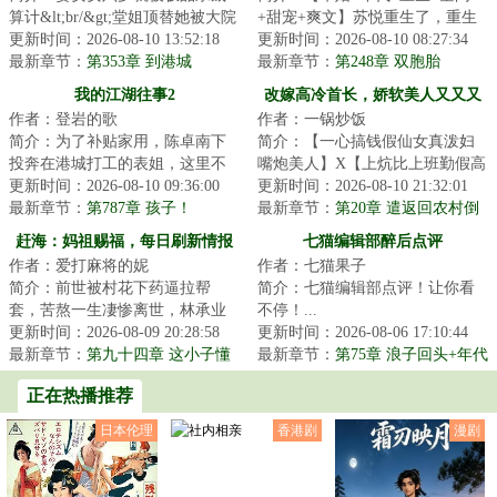
算计&lt;br/&gt;堂姐顶替她被大院
+甜宠+爽文】苏悦重生了，重生
军官收养，三姑把她给痴傻继子
更新时间：2026-08-10 13:52:18
在和渣男领证当天。上辈子，苏
更新时间：2026-08-10 08:27:34
当童养媳。&...
最新章节：
第353章 到港城
家被人算计，下...
最新章节：
第248章 双胞胎
我的江湖往事2
改嫁高冷首长，娇软美人又又又
作者：登岩的歌
作者：一锅炒饭
怀上了
简介：为了补贴家用，陈卓南下
简介：【一心搞钱假仙女真泼妇
投奔在港城打工的表姐，这里不
嘴炮美人】X【上炕比上班勤假高
仅有遍地的机遇，还有数不清的
更新时间：2026-08-10 09:36:00
冷真兵痞军帅】人人都笑车月眉
更新时间：2026-08-10 21:32:01
尔虞我诈，更有...
最新章节：
第787章 孩子！
活成了笑话，...
最新章节：
第20章 遣返回农村倒
计时
赶海：妈祖赐福，每日刷新情报
七猫编辑部醉后点评
作者：爱打麻将的妮
作者：七猫果子
简介：前世被村花下药逼拉帮
简介：七猫编辑部点评！让你看
套，苦熬一生凄惨离世，林承业
不停！...
重生回到阴谋当晚！妈祖赐福激
更新时间：2026-08-09 20:28:58
更新时间：2026-08-06 17:10:44
活赶海情报系统，...
最新章节：
第九十四章 这小子懂
最新章节：
第75章 浪子回头+年代
行
种田，这本书凭什么留住读者
正在热播推荐
日本伦理
香港剧
漫剧