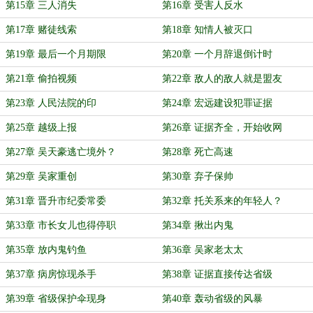
第15章 三人消失
第16章 受害人反水
第17章 赌徒线索
第18章 知情人被灭口
第19章 最后一个月期限
第20章 一个月辞退倒计时
第21章 偷拍视频
第22章 敌人的敌人就是盟友
第23章 人民法院的印
第24章 宏远建设犯罪证据
第25章 越级上报
第26章 证据齐全，开始收网
第27章 吴天豪逃亡境外？
第28章 死亡高速
第29章 吴家重创
第30章 弃子保帅
第31章 晋升市纪委常委
第32章 托关系来的年轻人？
第33章 市长女儿也得停职
第34章 揪出内鬼
第35章 放内鬼钓鱼
第36章 吴家老太太
第37章 病房惊现杀手
第38章 证据直接传达省级
第39章 省级保护伞现身
第40章 轰动省级的风暴