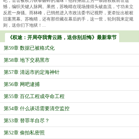
吧，尝尝被权力铁拳砸碎的滋味！他转身踏上另一条路救赎前世遗
憾，编织关键人脉网。果然，苏晚晴在现场撞得头破血流，寸功未立
反惹一身骚。而林峰，已悄然进入市政法委书记视野，更牵扯出桩桩
旧案黑幕。苏晚晴，还有那些藏在幕后的手，这一世，轮到我来定规
则，送你们下地狱！...
《权途：开局夺我青云路，送你别后悔》最新章节
第59章 数据已被格式化
第58章 地下交易黑市
第57章 清远市的定海神针
第56章 网吧逮捕
第55章 百亿工程成夺命工程
第54章 什么谈话需要清空监控
第53章 替罪羊自尽？
第52章 偷拍私密照