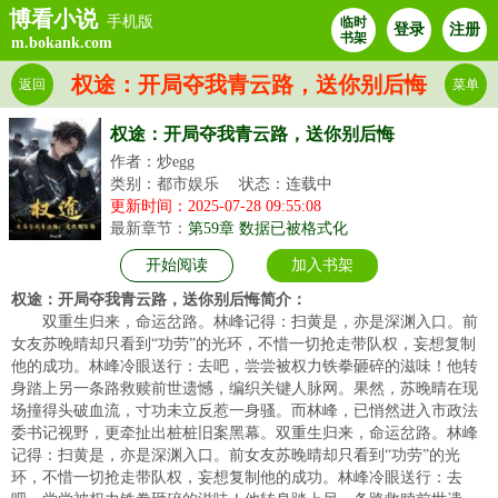
博看小说
手机版
临时
登录
注册
书架
m.bokank.com
权途：开局夺我青云路，送你别后悔
返回
菜单
权途：开局夺我青云路，送你别后悔
作者：炒egg
类别：都市娱乐
状态：连载中
更新时间：2025-07-28 09:55:08
最新章节：
第59章 数据已被格式化
开始阅读
加入书架
权途：开局夺我青云路，送你别后悔简介：
双重生归来，命运岔路。林峰记得：扫黄是，亦是深渊入口。前
女友苏晚晴却只看到“功劳”的光环，不惜一切抢走带队权，妄想复制
他的成功。林峰冷眼送行：去吧，尝尝被权力铁拳砸碎的滋味！他转
身踏上另一条路救赎前世遗憾，编织关键人脉网。果然，苏晚晴在现
场撞得头破血流，寸功未立反惹一身骚。而林峰，已悄然进入市政法
委书记视野，更牵扯出桩桩旧案黑幕。双重生归来，命运岔路。林峰
记得：扫黄是，亦是深渊入口。前女友苏晚晴却只看到“功劳”的光
环，不惜一切抢走带队权，妄想复制他的成功。林峰冷眼送行：去