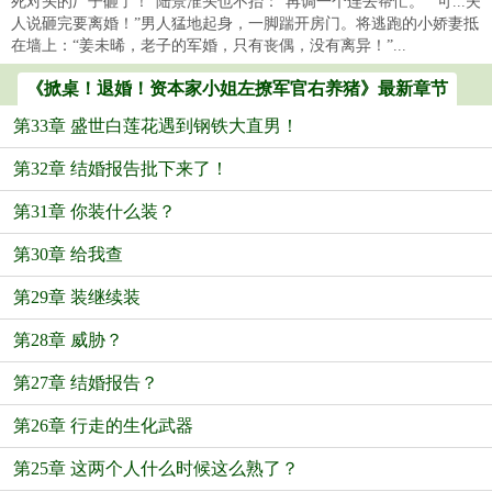
死对头的厂子砸了！”陆景淮头也不抬：“再调一个连去帮忙。”“可...夫
人说砸完要离婚！”男人猛地起身，一脚踹开房门。将逃跑的小娇妻抵
在墙上：“姜未晞，老子的军婚，只有丧偶，没有离异！”...
《掀桌！退婚！资本家小姐左撩军官右养猪》最新章节
第33章 盛世白莲花遇到钢铁大直男！
第32章 结婚报告批下来了！
第31章 你装什么装？
第30章 给我查
第29章 装继续装
第28章 威胁？
第27章 结婚报告？
第26章 行走的生化武器
第25章 这两个人什么时候这么熟了？