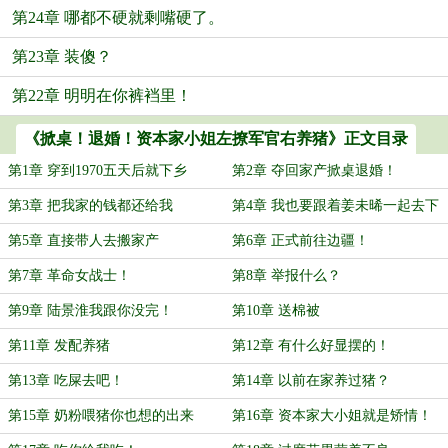
第24章 哪都不硬就剩嘴硬了。
第23章 装傻？
第22章 明明在你裤裆里！
《掀桌！退婚！资本家小姐左撩军官右养猪》正文目录
第1章 穿到1970五天后就下乡
第2章 夺回家产掀桌退婚！
第3章 把我家的钱都还给我
第4章 我也要跟着姜未晞一起去下
乡
第5章 直接带人去搬家产
第6章 正式前往边疆！
第7章 革命女战士！
第8章 举报什么？
第9章 陆景淮我跟你没完！
第10章 送棉被
第11章 发配养猪
第12章 有什么好显摆的！
第13章 吃屎去吧！
第14章 以前在家养过猪？
第15章 奶粉喂猪你也想的出来
第16章 资本家大小姐就是矫情！