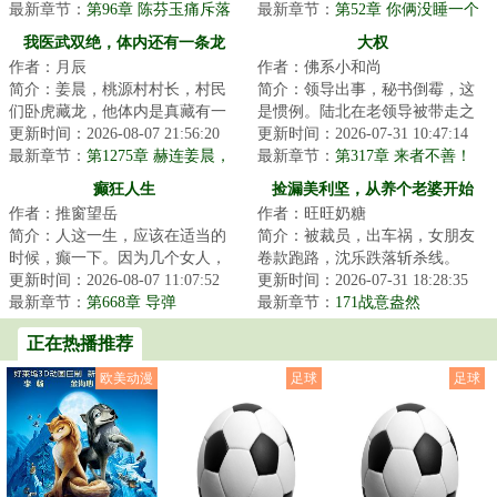
重的导师给...
最新章节：
第96章 陈芬玉痛斥落
组。女主明明是...
最新章节：
第52章 你俩没睡一个
水狗
屋？
我医武双绝，体内还有一条龙
大权
作者：月辰
作者：佛系小和尚
简介：姜晨，桃源村村长，村民
简介：领导出事，秘书倒霉，这
们卧虎藏龙，他体内是真藏有一
是惯例。陆北在老领导被带走之
条龙！在他突破之际，一美女武
更新时间：2026-08-07 21:56:20
后就被发配守水库，前途黯淡。
更新时间：2026-07-31 10:47:14
道宗师将他推倒...
最新章节：
第1275章 赫连姜晨，
同时遭遇女友断...
最新章节：
第317章 来者不善！
直面三王
癫狂人生
捡漏美利坚，从养个老婆开始
作者：推窗望岳
作者：旺旺奶糖
简介：人这一生，应该在适当的
简介：被裁员，出车祸，女朋友
时候，癫一下。因为几个女人，
卷款跑路，沈乐跌落斩杀线。
肖东林癫了那么一下，就癫出一
更新时间：2026-08-07 11:07:52
&lt;br/&gt;绝境中激活七宝葫芦，
更新时间：2026-07-31 18:28:35
份别样的人生…...
最新章节：
第668章 导弹
获得透视异能...
最新章节：
171战意盎然
正在热播推荐
欧美动漫
足球
足球