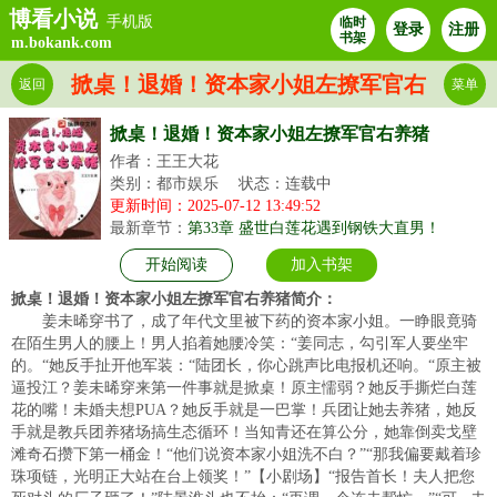
博看小说
手机版
临时
登录
注册
书架
m.bokank.com
掀桌！退婚！资本家小姐左撩军官右
返回
菜单
养猪
掀桌！退婚！资本家小姐左撩军官右养猪
作者：王王大花
类别：都市娱乐
状态：连载中
更新时间：2025-07-12 13:49:52
最新章节：
第33章 盛世白莲花遇到钢铁大直男！
开始阅读
加入书架
掀桌！退婚！资本家小姐左撩军官右养猪简介：
姜未晞穿书了，成了年代文里被下药的资本家小姐。一睁眼竟骑
在陌生男人的腰上！男人掐着她腰冷笑：“姜同志，勾引军人要坐牢
的。“她反手扯开他军装：“陆团长，你心跳声比电报机还响。“原主被
逼投江？姜未晞穿来第一件事就是掀桌！原主懦弱？她反手撕烂白莲
花的嘴！未婚夫想PUA？她反手就是一巴掌！兵团让她去养猪，她反
手就是教兵团养猪场搞生态循环！当知青还在算公分，她靠倒卖戈壁
滩奇石攒下第一桶金！“他们说资本家小姐洗不白？”“那我偏要戴着珍
珠项链，光明正大站在台上领奖！”【小剧场】“报告首长！夫人把您