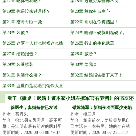
第17章 吃你给我吃！
第18章 过度劳累营养不良
第19章 你是没来过月经？
第20章 算你有点良心
第21章 陪哥哥睡一觉！
第22章 明明在你裤裆里！
第23章 装傻？
第24章 哪都不硬就剩嘴硬了。
第25章 这两个人什么时候这么熟
第26章 行走的生化武器
了？
第27章 结婚报告？
第28章 威胁？
第29章 装继续装
第30章 给我查
第31章 你装什么装？
第32章 结婚报告批下来了！
第33章 盛世白莲花遇到钢铁大直
男！
看了《掀桌！退婚！资本家小姐左撩军官右养猪》的书友还
喜欢看
徐医生，离婚短信已发送
错嫁随军：新婚夜冷面军少沦陷
作者：聂丹朱
作者：桃三月
了
简介：徐北澜光风霁月，高不可
简介：相亲前夕，姜珍霓梦见自
攀，是江明市最有前途的医科男
己生活在一本书里。她的存在就
神。&lt;br/&gt;他失恋那天，最敬
更新时间：2026-08-08 08:49:37
是为了衬托女主幸福美满的对照
更新时间：2026-08-07 21:55:17