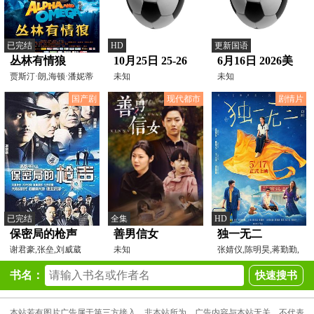
已完结
HD
更新国语
丛林有情狼
10月25日 25-26
6月16日 2026美
贾斯汀·朗,海顿·潘妮蒂
赛季意甲第8轮
未知
加墨世界杯小组
未知
尔,丹尼斯·霍珀,
AC米兰VS比萨
赛 沙特VS乌拉
国产剧
现代都市
剧情片
圭
已完结
全集
HD
保密局的枪声
善男信女
独一无二
谢君豪,张垒,刘威葳
未知
张婧仪,陈明昊,蒋勤勤,
辛云来,章宇,白客,陈
书名：
本站若有图片广告属于第三方接入，非本站所为，广告内容与本站无关，不代表