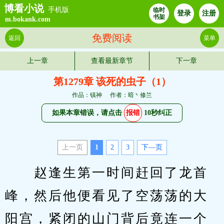
博看小说
手机版
临时
登录
注册
书架
m.bokank.com
免费阅读
返回
菜单
上一章
查看最新章节
下一章
第1279章 该死的虫子（1）
作品：镇神
作者：暗丶修兰
如果本章错误，请点击
报错
10秒纠正
上一页
1
2
3
下—页
　　赵逢生第一时间赶回了龙首
峰，然后他便看见了空荡荡的大
阳宫，紧闭的山门背后竟连一个