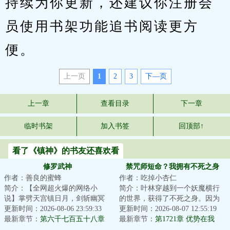
持续为你更新，还建议你注册会
员使用书架功能追书阅读更方
便。
上一页
1
2
3
下—页
上一章
查看目录
下一章
临时书架
加入书签
回顶部↑
看了《镇神》的书友还喜欢看
修罗武神
禁咒师短命？我拥有不死之身
作者：善良的蜜蜂
作者：吃掉小杏仁
简介：【全网超火爆的网络小
简介：叶林穿越到一个妖魔横行
说】掌劈天宫镇日月，剑斩幽冥
的世界，获得了不死之身。因为
踏九霄，世间凡人万万亿，修罗
更新时间：2026-08-06 23:59:33
这个世界的转职仪式很费钱，他
更新时间：2026-08-07 12:55:19
成神我最狂！本天...
最新章节：
第六千七百五十八章
直接卡BUG靠着...
最新章节：
第1721章 优势在我
这里，到底是何地？