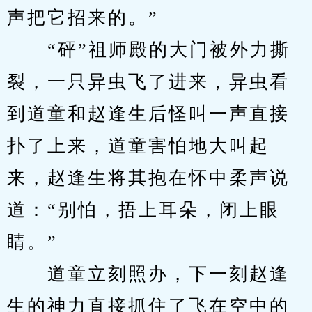
声把它招来的。”
　　“砰”祖师殿的大门被外力撕
裂，一只异虫飞了进来，异虫看
到道童和赵逢生后怪叫一声直接
扑了上来，道童害怕地大叫起
来，赵逢生将其抱在怀中柔声说
道：“别怕，捂上耳朵，闭上眼
睛。”
　　道童立刻照办，下一刻赵逢
生的神力直接抓住了飞在空中的