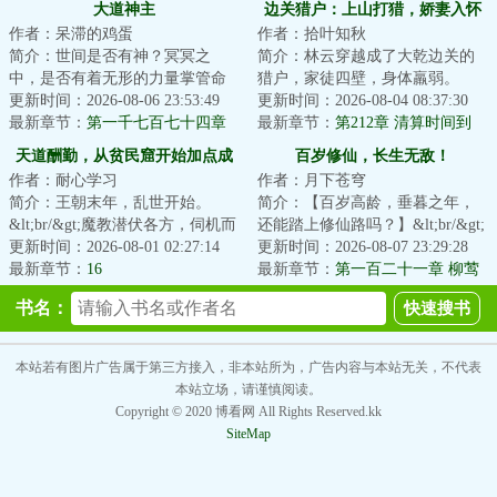
大道神主
边关猎户：上山打猎，娇妻入怀
作者：呆滞的鸡蛋
作者：拾叶知秋
简介：世间是否有神？冥冥之
简介：林云穿越成了大乾边关的
中，是否有着无形的力量掌管命
猎户，家徒四壁，身体羸弱。
运？人的命，是不是出生的那一
更新时间：2026-08-06 23:53:49
&lt;br/&gt;荒年暴月，村痞上门逼
更新时间：2026-08-04 08:37:30
刻便已经注定了？...
最新章节：
第一千七百七十四章
债，朝廷要他...
最新章节：
第212章 清算时间到
老而成精
天道酬勤，从贫民窟开始加点成
百岁修仙，长生无敌！
作者：耐心学习
作者：月下苍穹
圣
简介：王朝末年，乱世开始。
简介：【百岁高龄，垂暮之年，
&lt;br/&gt;魔教潜伏各方，伺机而
还能踏上修仙路吗？】&lt;br/&gt;
动。叛军揭竿而起，争伐频频。
更新时间：2026-08-01 02:27:14
重生之后的林道，以为自己生活
更新时间：2026-08-07 23:29:28
&lt;br/&gt;宗...
最新章节：
16
在一个古代...
最新章节：
第一百二十一章 柳莺
莺
书名：
本站若有图片广告属于第三方接入，非本站所为，广告内容与本站无关，不代表
本站立场，请谨慎阅读。
Copyright © 2020 博看网 All Rights Reserved.kk
SiteMap