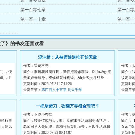
第一百零四章
第一百零
第一百零七章
第一百零
第一百一十章
第一百一
敌了》的书友还喜欢看
混沌棺：从被师娘逆推开始无敌
作者：诸葛不亮
作者：
在手，便
简介：洞房花烛阴谋现，道侣挖骨恶嘴脸。&lt;br/&gt;绝
简介：我
血时，且
美师娘来献身，双修成就好机缘。&lt;br/&gt;斗战圣...
纹定天地乾
更新时间：2026-07-31 17:14:26
更新时间：2
最新章节：
第四百六十五章 此去千年
最新章
么
一把杀猪刀，砍翻万界很合理吧？
作者：不吃小杏仁
作者：
谨慎行事
简介：转职仪式当天，叶川觉醒出生活系职业杀猪匠，
简介：【
到人物风
老师同学大失所望，青梅竹马弃他而去，只因生活系职
女帝:“秦川
业...
更新时间：2026-07-22 00:14:07
更新时间：2