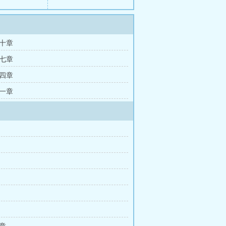
十章
七章
四章
一章