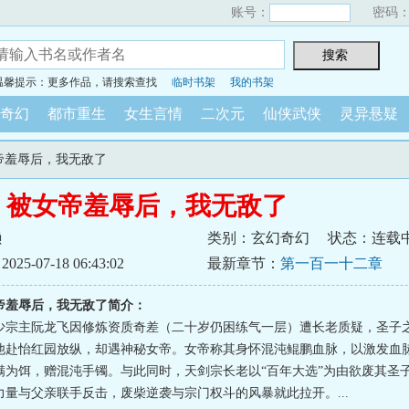
账号：
密码
温馨提示：更多作品，请搜索查找
临时书架
我的书架
奇幻
都市重生
女生言情
二次元
仙侠武侠
灵异悬疑
女帝羞辱后，我无敌了
：被女帝羞辱后，我无敌了
懒
类别：玄幻奇幻
状态：连载
5-07-18 06:43:02
最新章节：
第一百一十二章
帝羞辱后，我无敌了简介：
少宗主阮龙飞因修炼资质奇差（二十岁仍困练气一层）遭长老质疑，圣子
他赴怡红园放纵，却遇神秘女帝。女帝称其身怀混沌鲲鹏血脉，以激发血
满为饵，赠混沌手镯。与此同时，天剑宗长老以“百年大选”为由欲废其圣
力量与父亲联手反击，废柴逆袭与宗门权斗的风暴就此拉开。...