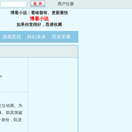
：
用户注册
博看小说：看啥都有、更新最快
博看小说
如果你觉得好，恳请收藏
游戏竞技
科幻未来
历史军事
中
之位动摇。为
脉、助其突破
子身份，阮龙