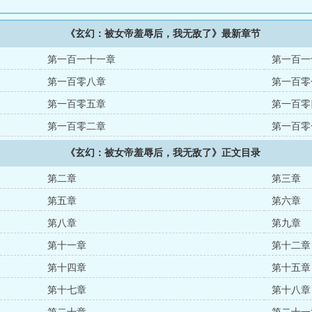
《玄幻：被女帝羞辱后，我无敌了》最新章节
第一百一十一章
第一百一
第一百零八章
第一百零
第一百零五章
第一百零
第一百零二章
第一百零
《玄幻：被女帝羞辱后，我无敌了》正文目录
第二章
第三章
第五章
第六章
第八章
第九章
第十一章
第十二章
第十四章
第十五章
第十七章
第十八章