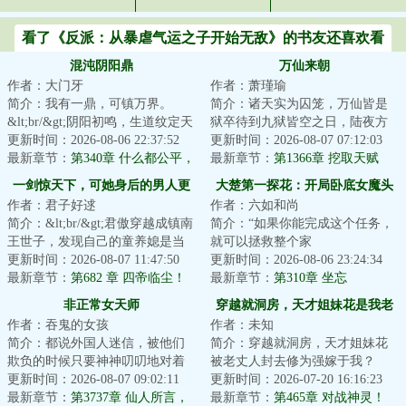
看了《反派：从暴虐气运之子开始无敌》的书友还喜欢看
混沌阴阳鼎
万仙来朝
作者：大门牙
作者：萧瑾瑜
简介：我有一鼎，可镇万界。
简介：诸天实为囚笼，万仙皆是
&lt;br/&gt;阴阳初鸣，生道纹定天
狱卒待到九狱皆空之日，陆夜方
地乾坤。&lt;br/&gt;混沌衍生，开
更新时间：2026-08-06 22:37:52
知自己，才是诸天最后一劫...
更新时间：2026-08-07 07:12:03
阴阳溯光阴...
最新章节：
第340章 什么都公平，
最新章节：
第1366章 挖取天赋
那我还努力修行做什么
一剑惊天下，可她身后的男人更
大楚第一探花：开局卧底女魔头
作者：君子好逑
作者：六如和尚
可怕！
简介：&lt;br/&gt;君傲穿越成镇南
简介：“如果你能完成这个任务，
王世子，发现自己的童养媳是当
就可以拯救整个家
世剑仙。&lt;br/&gt;圣旨逼他娶公
更新时间：2026-08-07 11:47:50
族。”&lt;br/&gt;“什么任
更新时间：2026-08-06 23:24:34
主？梅映...
最新章节：
第682 章 四帝临尘！
务？”&lt;br/&gt;“勾引一个...
最新章节：
第310章 坐忘
非正常女天师
穿越就洞房，天才姐妹花是我老
作者：吞鬼的女孩
作者：未知
婆
简介：都说外国人迷信，被他们
简介：穿越就洞房，天才姐妹花
欺负的时候只要神神叨叨地对着
被老丈人封去修为强嫁于我？
他们瞎比划，就能把他们吓走。
更新时间：2026-08-07 09:02:11
\uCbr\uE大老婆高冷如明月；
更新时间：2026-07-20 16:16:23
万穗被至亲陷害...
最新章节：
第3737章 仙人所言，
\uCbr\uE二老婆娇艳...
最新章节：
第465章 对战神灵！