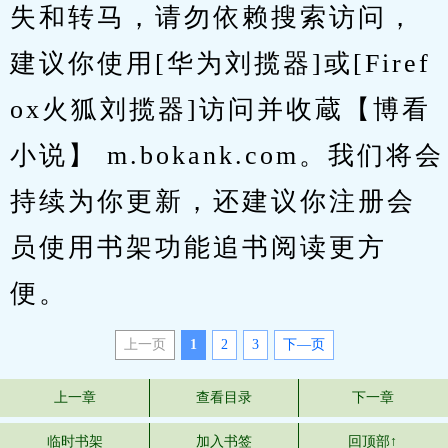
失和转马，请勿依赖搜索访问，
建议你使用[华为刘揽器]或[Firef
ox火狐刘揽器]访问并收蔵【博看
小说】 m.bokank.com。我们将会
持续为你更新，还建议你注册会
员使用书架功能追书阅读更方
便。
上一页
1
2
3
下—页
上一章
查看目录
下一章
临时书架
加入书签
回顶部↑