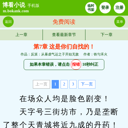
博看小说
手机版
临时
登录
注册
书架
m.bokank.com
免费阅读
返回
菜单
上一章
查看最新章节
下一章
第7章 这是你们自找的！
作品：反派：从暴虐气运之子开始无敌
作者：铁匀禾火
如果本章错误，请点击
报错
10秒纠正
上一页
1
2
3
下—页
　　在场众人均是脸色剧变！
　　天字号三街坊市，乃是垄断
了整个天青城将近九成的丹药！