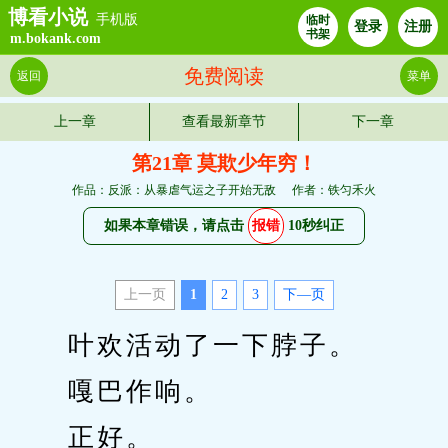
博看小说
手机版
临时
登录
注册
书架
m.bokank.com
免费阅读
返回
菜单
上一章
查看最新章节
下一章
第21章 莫欺少年穷！
作品：反派：从暴虐气运之子开始无敌
作者：铁匀禾火
如果本章错误，请点击
报错
10秒纠正
上一页
1
2
3
下—页
　　叶欢活动了一下脖子。
　　嘎巴作响。
　　正好。