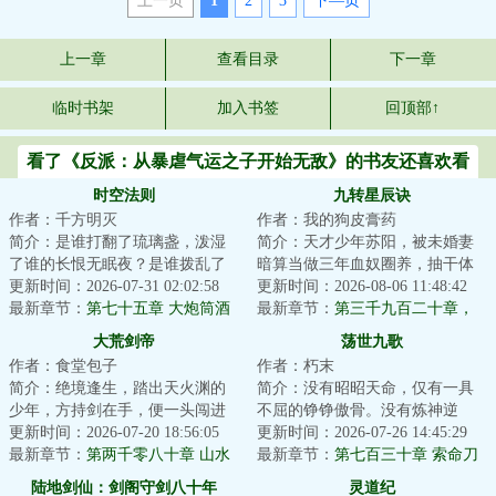
上一页
1
2
3
下—页
上一章
查看目录
下一章
临时书架
加入书签
回顶部↑
看了《反派：从暴虐气运之子开始无敌》的书友还喜欢看
时空法则
九转星辰诀
作者：千方明灭
作者：我的狗皮膏药
简介：是谁打翻了琉璃盏，泼湿
简介：天才少年苏阳，被未婚妻
了谁的长恨无眠夜？是谁拨乱了
暗算当做三年血奴圈养，抽干体
竖弓琴，惊扰了谁的江上无澜
更新时间：2026-07-31 02:02:58
内至尊血脉，挑断手脚筋丢弃妖
更新时间：2026-08-06 11:48:42
月？有人在在偌大...
最新章节：
第七十五章 大炮筒酒
兽山脉，等待死...
最新章节：
第三千九百二十章，
馆
折翼的创世黑暗魔神！
大荒剑帝
荡世九歌
作者：食堂包子
作者：朽末
简介：绝境逢生，踏出天火渊的
简介：没有昭昭天命，仅有一具
少年，方持剑在手，便一头闯进
不屈的铮铮傲骨。没有炼神逆
这场天地大劫！纵剑斩荆棘，苍
更新时间：2026-07-20 18:56:05
天，仅有一曲无悔的荡世壮歌。
更新时间：2026-07-26 14:45:29
穹染血时，且斗...
最新章节：
第两千零八十章 山水
沧海横流，生灵涂...
最新章节：
第七百三十章 索命刀
元精
印
陆地剑仙：剑阁守剑八十年
灵道纪