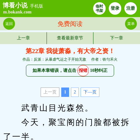
博看小说
手机版
临时
登录
注册
书架
m.bokank.com
免费阅读
返回
菜单
上一章
查看最新章节
下一章
第22章 我徒萧淼，有大帝之资！
作品：反派：从暴虐气运之子开始无敌
作者：铁匀禾火
如果本章错误，请点击
报错
10秒纠正
上一页
1
2
下—页
　　武青山目光森然。
　　今天，聚宝阁的门脸都被拆
了一半。