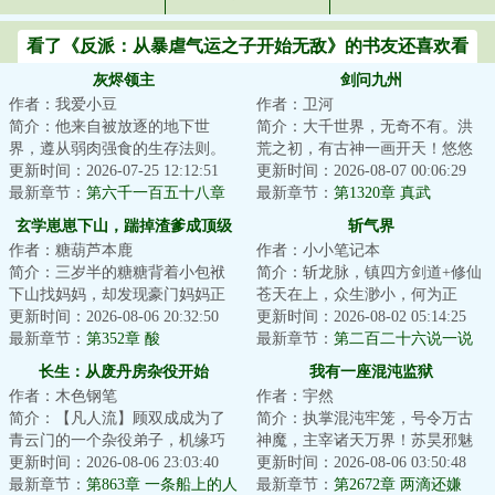
看了《反派：从暴虐气运之子开始无敌》的书友还喜欢看
灰烬领主
剑问九州
作者：我爱小豆
作者：卫河
简介：他来自被放逐的地下世
简介：大千世界，无奇不有。洪
界，遵从弱肉强食的生存法则。
荒之初，有古神一画开天！悠悠
他是真理的探索者，是行走在理
更新时间：2026-07-25 12:12:51
太古，有百家祖师，笑斩仙人。
更新时间：2026-08-07 00:06:29
智与疯狂边缘的巫...
最新章节：
第六千一百五十八章
蛮荒降临，有大...
最新章节：
第1320章 真武
惊世一枪！
玄学崽崽下山，踹掉渣爹成顶级
斩气界
作者：糖葫芦本鹿
作者：小小笔记本
团宠
简介：三岁半的糖糖背着小包袱
简介：斩龙脉，镇四方剑道+修仙
下山找妈妈，却发现豪门妈妈正
苍天在上，众生渺小，何为正
被渣爹PUA，家里还有个鸠占鹊
更新时间：2026-08-06 20:32:50
义！何为挫折！何为磨难！不过
更新时间：2026-08-02 05:14:25
巢的养女天天找...
最新章节：
第352章 酸
是浮云吧！仇恨...
最新章节：
第二百二十六说一说
长生：从废丹房杂役开始
我有一座混沌监狱
作者：木色钢笔
作者：宇然
简介：【凡人流】顾双成成为了
简介：执掌混沌牢笼，号令万古
青云门的一个杂役弟子，机缘巧
神魔，主宰诸天万界！苏昊邪魅
合之下，获得了一颗小树苗。废
更新时间：2026-08-06 23:03:40
地笑道：“哥也想低调啊，可实力
更新时间：2026-08-06 03:50:48
丹被小树苗吸收...
最新章节：
第863章 一条船上的人
它不允许啊！...
最新章节：
第2672章 两滴还嫌