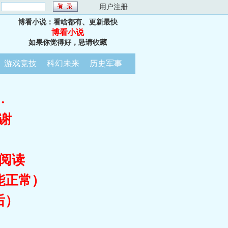
：
用户注册
博看小说：看啥都有、更新最快
博看小说
如果你觉得好，恳请收藏
游戏竞技
科幻未来
历史军事
…
谢
阅读
能正常）
后）