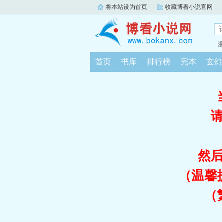
将本站设为首页
收藏博看小说官网
首页
书库
排行榜
完本
玄幻
然
（温馨
（