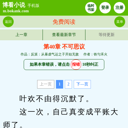
博看小说
手机版
临时
登录
注册
书架
m.bokank.com
免费阅读
返回
菜单
上一章
查看最新章节
等待更新
第40章 不可思议
作品：反派：从暴虐气运之子开始无敌
作者：铁匀禾火
如果本章错误，请点击
报错
10秒纠正
上一页
1
2
下—页
　　叶欢不由得沉默了。
　　这一次，自己真变成平账大
师了。