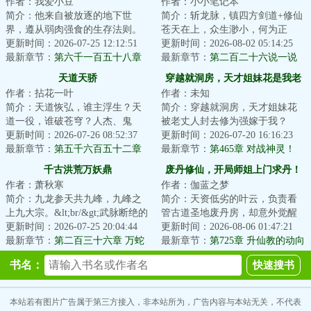
作者：我爱小豆
作者：小小笔记本
简介：他来自被放逐的地下世
简介：斩龙脉，镇四方剑道+修仙
界，遵从弱肉强食的生存法则。
苍天在上，众生渺小，何为正
他是真理的探索者，是行走在理
更新时间：2026-07-25 12:12:51
义！何为挫折！何为磨难！不过
更新时间：2026-08-02 05:14:25
智与疯狂边缘的巫...
最新章节：
第六千一百五十八章
是浮云吧！仇恨...
最新章节：
第二百二十六说一说
惊世一枪！
天道天骄
穿越就洞房，天才姐妹花是我老
作者：拈花一叶
作者：未知
婆
简介：天道恢弘，谁主浮生？天
简介：穿越就洞房，天才姐妹花
道一役，谁破苍穹？人杰、鬼
被老丈人封去修为强嫁于我？
雄、楚翘、天骄，万载后的归
更新时间：2026-07-26 08:52:37
\uCbr\uE大老婆高冷如明月；
更新时间：2026-07-20 16:16:23
来，再踏归家路，再...
最新章节：
第五千六百五十二章
\uCbr\uE二老婆娇艳...
最新章节：
第465章 对战神灵！
传承和偶遇！下
千古洪荒万妖鼎
废丹修仙，开局师姐上门求丹！
作者：萧秋寒
作者：伽蓝之梦
简介：九龙参天共九峰，九峰之
简介：天资低劣的叶云，负责看
上九大宗。&lt;br/&gt;武脉断绝的
管古道圣地废丹房，却意外觉醒
少年，意外吞服九转天蚕，觉醒
更新时间：2026-07-25 20:04:44
造化神炉！&lt;br/&gt;只要投入废
更新时间：2026-08-06 01:47:21
上古神器万...
最新章节：
第二百三十六章 万蛇
丹，即可变...
最新章节：
第725章 升仙教的动向
谷中猎妖蛇
书名：
本站若有图片广告属于第三方接入，非本站所为，广告内容与本站无关，不代表