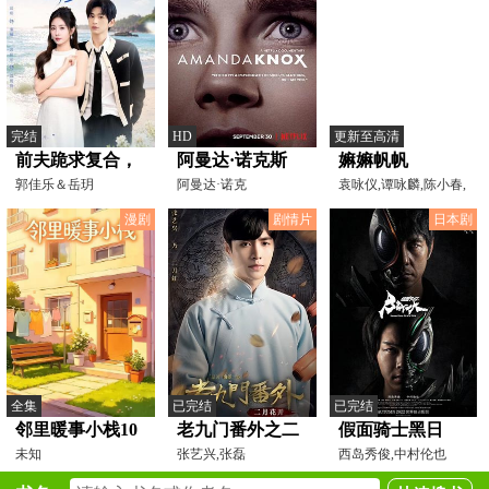
完结
HD
更新至高清
前夫跪求复合，
阿曼达·诺克斯
嫲嫲帆帆
大小姐她已惊艳
郭佳乐＆岳玥
阿曼达·诺克
袁咏仪,谭咏麟,陈小春,
斯,MeredithKercher,RaffaeleS
曾志伟,杜丽莎,伍咏
全球
漫剧
剧情片
日本剧
全集
已完结
已完结
邻里暖事小栈10
老九门番外之二
假面骑士黑日
未知
月花开
张艺兴,张磊
西岛秀俊,中村伦也