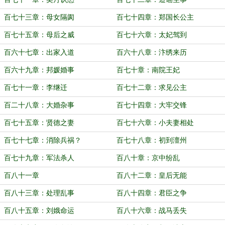
百七十三章：母女隔阂
百七十四章：郑国长公主
百七十五章：母后之威
百七十六章：太妃驾到
百六十七章：出家入道
百六十八章：汴绣来历
百六十九章：邦媛婚事
百七十章：南院王妃
百七十一章：李继迁
百七十二章：求见公主
百二十八章：大婚杂事
百七十四章：大牢交锋
百七十五章：贤德之妻
百七十六章：小夫妻相处
百七十七章：消除兵祸？
百七十八章：初到澶州
百七十九章：军法杀人
百八十章：京中纷乱
百八十一章
百八十二章：皇后无能
百八十三章：处理乱事
百八十四章：君臣之争
百八十五章：刘娥命运
百八十六章：战马丢失