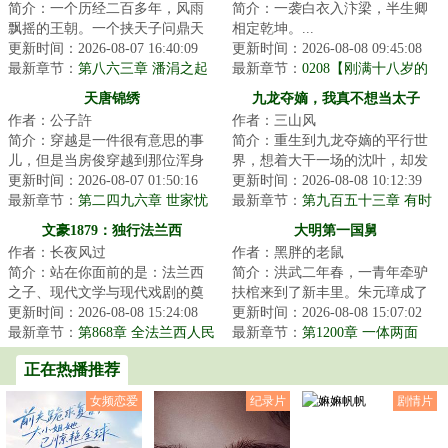
简介：一个历经二百多年，风雨
简介：一袭白衣入汴梁，半生卿
飘摇的王朝。一个挟天子问鼎天
相定乾坤。...
下的枭雄。清兵入关，乱我中
更新时间：2026-08-07 16:40:09
更新时间：2026-08-08 09:45:08
华。明末乱局如何...
最新章节：
第八六三章 潘涓之起
最新章节：
0208【刚满十八岁的
灭
老光棍儿】
天唐锦绣
九龙夺嫡，我真不想当太子
作者：公子許
作者：三山风
简介：穿越是一件很有意思的事
简介：重生到九龙夺嫡的平行世
儿，但是当房俊穿越到那位浑身
界，想着大干一场的沈叶，却发
冒着绿油油光芒的唐朝同名前辈
更新时间：2026-08-07 01:50:16
现自己竟然成了被群起而攻之的
更新时间：2026-08-08 10:12:39
身上，就感觉生...
最新章节：
第二四九六章 世家忧
太子。知道太子...
最新章节：
第九百五十三章 有时
愁
候，我和父皇是一样的人
文豪1879：独行法兰西
大明第一国舅
作者：长夜风过
作者：黑胖的老鼠
简介：站在你面前的是：法兰西
简介：洪武二年春，一青年牵驴
之子、现代文学与现代戏剧的奠
扶棺来到了新丰里。朱元璋成了
基者、法兰西人文学院终生荣誉
更新时间：2026-08-08 15:24:08
我姐夫？那我就是大明第一国
更新时间：2026-08-08 15:07:02
院长、英国皇家...
最新章节：
第868章 全法兰西人民
舅！...
最新章节：
第1200章 一体两面
都期盼的大英雄终于出现了！
正在热播推荐
女频恋爱
纪录片
剧情片