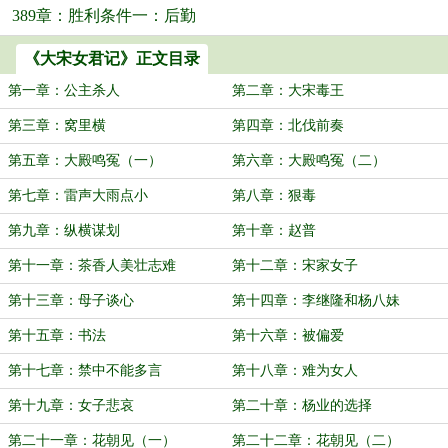
389章：胜利条件一：后勤
《大宋女君记》正文目录
第一章：公主杀人
第二章：大宋毒王
第三章：窝里横
第四章：北伐前奏
第五章：大殿鸣冤（一）
第六章：大殿鸣冤（二）
第七章：雷声大雨点小
第八章：狠毒
第九章：纵横谋划
第十章：赵普
第十一章：茶香人美壮志难
第十二章：宋家女子
第十三章：母子谈心
第十四章：李继隆和杨八妹
第十五章：书法
第十六章：被偏爱
第十七章：禁中不能多言
第十八章：难为女人
第十九章：女子悲哀
第二十章：杨业的选择
第二十一章：花朝见（一）
第二十二章：花朝见（二）