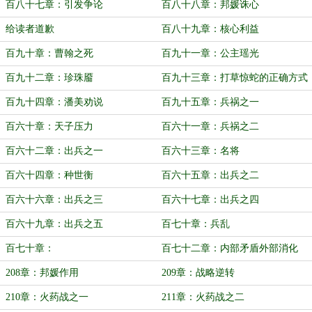
百八十七章：引发争论
百八十八章：邦媛诛心
给读者道歉
百八十九章：核心利益
百九十章：曹翰之死
百九十一章：公主瑶光
百九十二章：珍珠靥
百九十三章：打草惊蛇的正确方式
百九十四章：潘美劝说
百九十五章：兵祸之一
百六十章：天子压力
百六十一章：兵祸之二
百六十二章：出兵之一
百六十三章：名将
百六十四章：种世衡
百六十五章：出兵之二
百六十六章：出兵之三
百六十七章：出兵之四
百六十九章：出兵之五
百七十章：兵乱
百七十章：
百七十二章：内部矛盾外部消化
208章：邦媛作用
209章：战略逆转
210章：火药战之一
211章：火药战之二