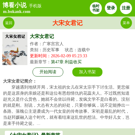
博看小说
手机版
临时
登录
注册
书架
m.bokank.com
大宋女君记
返回
菜单
大宋女君记
作者：广寒宫宫人
类别：历史军事
状态：连载中
更新时间：2026-02-09 05:23:33
最新章节：
第47章:利益收买
开始阅读
加入书架
大宋女君记简介：
穿越遇到地狱开局，宋太祖的女儿在宋太宗手下讨生活。更悲催
的是这原身的亲娘还是和这位有恩怨情仇的花蕊夫人。不过既然知道
赵光义是什么货色，她就不会坐以待毙，发疯文学不是白看的。没别
的就是刚。别说，大怂有大怂的好处，只要你够疯，说不定能挣出一
条路。落魄公主逆袭成为一代女皇的传奇故事。宋初是最乱的时代，
当赵邦媛融入这个时代，就有着结束这乱世的想法。中华好儿女，岂
是束手待毙之徒。...