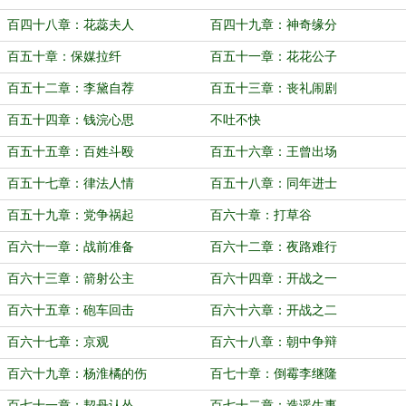
百四十八章：花蕊夫人
百四十九章：神奇缘分
百五十章：保媒拉纤
百五十一章：花花公子
百五十二章：李黛自荐
百五十三章：丧礼闹剧
百五十四章：钱浣心思
不吐不快
百五十五章：百姓斗殴
百五十六章：王曾出场
百五十七章：律法人情
百五十八章：同年进士
百五十九章：党争祸起
百六十章：打草谷
百六十一章：战前准备
百六十二章：夜路难行
百六十三章：箭射公主
百六十四章：开战之一
百六十五章：砲车回击
百六十六章：开战之二
百六十七章：京观
百六十八章：朝中争辩
百六十九章：杨淮橘的伤
百七十章：倒霉李继隆
百七十一章：契丹认怂
百七十二章：造谣生事