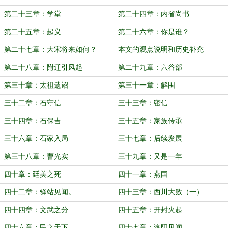
第二十三章：学堂
第二十四章：内省尚书
第二十五章：起义
第二十六章：你是谁？
第二十七章：大宋将来如何？
本文的观点说明和历史补充
第二十八章：附辽引风起
第二十九章：六谷部
第三十章：太祖遗诏
第三十一章：解围
三十二章：石守信
三十三章：密信
三十四章：石保吉
三十五章：家族传承
三十六章：石家入局
三十七章：后续发展
第三十八章：曹光实
三十九章：又是一年
四十章：廷美之死
四十一章：燕国
四十二章：驿站见闻。
四十三章：西川大败（一）
四十四章：文武之分
四十五章：开封火起
四十六章：民之天下
四十七章：洛阳见闻