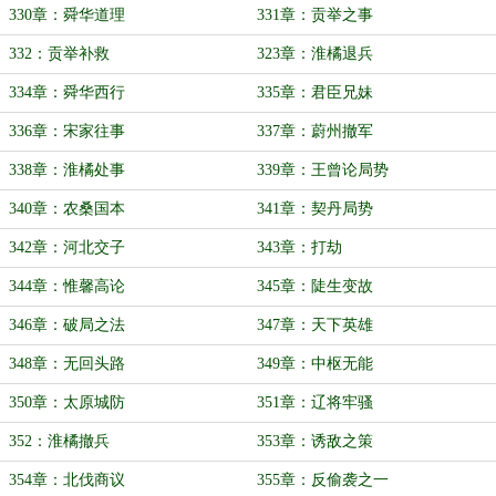
330章：舜华道理
331章：贡举之事
332：贡举补救
323章：淮橘退兵
334章：舜华西行
335章：君臣兄妹
336章：宋家往事
337章：蔚州撤军
338章：淮橘处事
339章：王曾论局势
340章：农桑国本
341章：契丹局势
342章：河北交子
343章：打劫
344章：惟馨高论
345章：陡生变故
346章：破局之法
347章：天下英雄
348章：无回头路
349章：中枢无能
350章：太原城防
351章：辽将牢骚
352：淮橘撤兵
353章：诱敌之策
354章：北伐商议
355章：反偷袭之一