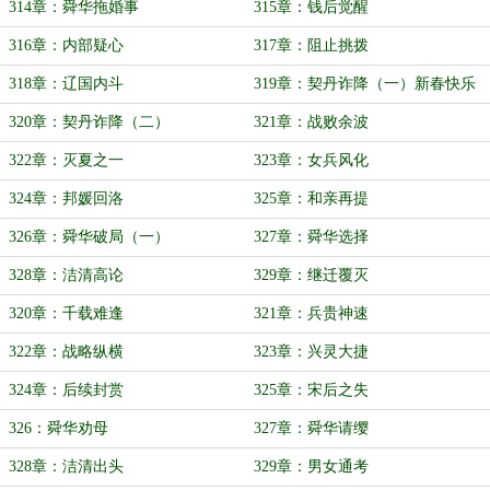
314章：舜华拖婚事
315章：钱后觉醒
316章：内部疑心
317章：阻止挑拨
318章：辽国内斗
319章：契丹诈降（一）新春快乐
320章：契丹诈降（二）
321章：战败余波
322章：灭夏之一
323章：女兵风化
324章：邦媛回洛
325章：和亲再提
326章：舜华破局（一）
327章：舜华选择
328章：洁清高论
329章：继迁覆灭
320章：千载难逢
321章：兵贵神速
322章：战略纵横
323章：兴灵大捷
324章：后续封赏
325章：宋后之失
326：舜华劝母
327章：舜华请缨
328章：洁清出头
329章：男女通考