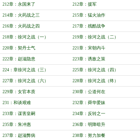
212章：永国来了
212章：援军
214章：火药战之三
215章：猛火油作
216章：火药战之四
217章：残酷战争
218章：徐河之战（一）
219章：徐河之战（二）
220章：契丹士气
221章：宋朝内斗
222章：赵滋隐患
223章：诱敌之策
224：章徐河之战（三）
225章：徐河之战（四）
227章：徐河之战（六）
228章：徐河之战（终）
229章：女官本质
230章：公道何在
231：和谈艰难
232章：舜华爱妹
233章：谋害皇嗣
234章：反转之一
235章：朱冲惠
236章：明降暗升
237章：赵滋弊病
238章：努力加餐