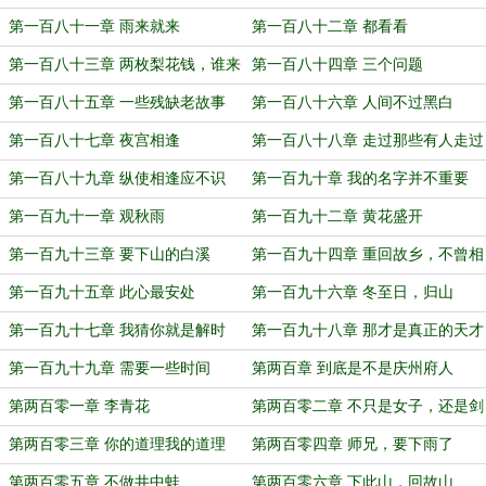
第一百八十一章 雨来就来
第一百八十二章 都看看
第一百八十三章 两枚梨花钱，谁来
第一百八十四章 三个问题
选
第一百八十五章 一些残缺老故事
第一百八十六章 人间不过黑白
第一百八十七章 夜宫相逢
第一百八十八章 走过那些有人走过
的地方
第一百八十九章 纵使相逢应不识
第一百九十章 我的名字并不重要
第一百九十一章 观秋雨
第一百九十二章 黄花盛开
第一百九十三章 要下山的白溪
第一百九十四章 重回故乡，不曾相
逢
第一百九十五章 此心最安处
第一百九十六章 冬至日，归山
第一百九十七章 我猜你就是解时
第一百九十八章 那才是真正的天才
第一百九十九章 需要一些时间
第两百章 到底是不是庆州府人
第两百零一章 李青花
第两百零二章 不只是女子，还是剑
仙
第两百零三章 你的道理我的道理
第两百零四章 师兄，要下雨了
第两百零五章 不做井中蛙
第两百零六章 下此山，回故山