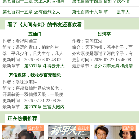
第七百四十三章 天上人间两相离
第七百四十四章 借剑？我不借
第七百四十五章 还有借剑之人
第七百四十六章 草……是草人
看了《人间有剑》的书友还喜欢看
五仙门
过河卒
作者：看得两叁言
作者：莫问江湖
简介：遥远的青山，偏僻的村
简介：天下为棋，苍生作子，而
落，平凡少年，只为生存，凡人
齐玄素便是那过了河的卒子，有
生活却化作修仙之路，有谁是
更新时间：2026-08-08 07:48:02
进无退，一往无前。...
更新时间：2026-07-27 15:46:08
真，有谁是假？有谁...
最新章节：
第3031章 斗得云开大
最新章节：
番外四李元殊和姚清
日来
万倍返还，我收徒百无禁忌
作者：淡味冰淇淋
简介：穿越修仙世界成为长老，
开局获得一双仙师天眼，一眼便
可看穿无数弟子资质与缺陷；收
更新时间：2026-07-31 22:08:26
徒圣阶资质弟子...
最新章节：
第2970章 皇宫大殿内
的夜空
正在热播推荐
现代都市
喜剧片
国产剧