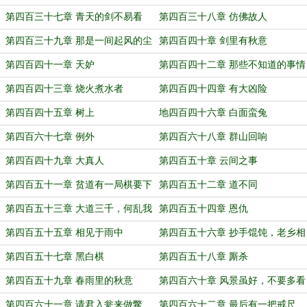
第四百三十七章 青天的剑不易看
第四百三十八章 仿佛故人
第四百三十九章 那是一间起风的尘
第四百四十章 剑里有秋意
屋
第四百四十一章 天妒
第四百四十二章 那些不知道的事情
第四百四十三章 烧火煮水者
第四百四十四章 有大凶险
第四百四十五章 树上
地四百四十六章 白面蛮兔
第四百六十七章 例外
第四百六十八章 群山回响
第四百四十九章 大真人
第四百五十章 云间之事
第四百五十一章 贫道有一局棋要下
第四百五十二章 道不同
第四百五十三章 大道三千，何乱我
第四百五十四章 恩仇
心
第四百五十五章 相见于雨中
第四百五十六章 抄手馄饨，老乡相
见泪汪汪
第四百五十七章 黑白棋
第四百五十八章 厮杀
第四百五十九章 春雨里的秋意
第四百六十章 风景虽好，不要多看
第四百六十一章 请君入瓮来做鳖
第四百六十二章 最后有一把戒尺