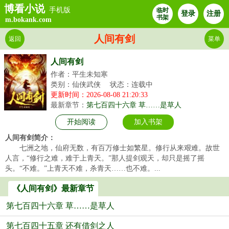
博看小说
手机版
临时
登录
注册
书架
m.bokank.com
人间有剑
返回
菜单
人间有剑
作者：平生未知寒
类别：仙侠武侠
状态：连载中
更新时间：2026-08-08 21:20:33
最新章节：
第七百四十六章 草……是草人
开始阅读
加入书架
人间有剑简介：
七洲之地，仙府无数，有百万修士如繁星。修行从来艰难。故世
人言，“修行之难，难于上青天。”那人提剑观天，却只是摇了摇
头。“不难。”上青天不难，杀青天……也不难。...
《人间有剑》最新章节
第七百四十六章 草……是草人
第七百四十五章 还有借剑之人