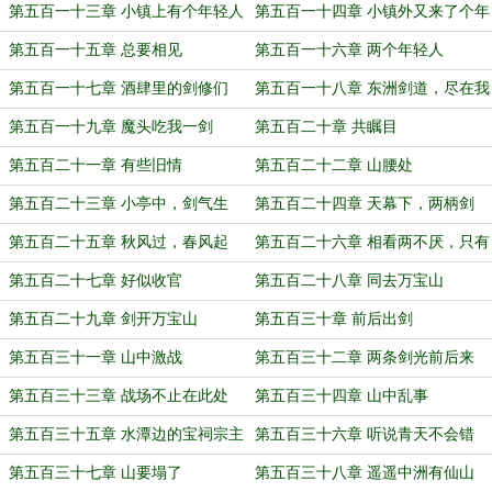
第五百一十三章 小镇上有个年轻人
第五百一十四章 小镇外又来了个年
轻人
第五百一十五章 总要相见
第五百一十六章 两个年轻人
第五百一十七章 酒肆里的剑修们
第五百一十八章 东洲剑道，尽在我
肩
第五百一十九章 魔头吃我一剑
第五百二十章 共瞩目
第五百二十一章 有些旧情
第五百二十二章 山腰处
第五百二十三章 小亭中，剑气生
第五百二十四章 天幕下，两柄剑
第五百二十五章 秋风过，春风起
第五百二十六章 相看两不厌，只有
静亭山
第五百二十七章 好似收官
第五百二十八章 同去万宝山
第五百二十九章 剑开万宝山
第五百三十章 前后出剑
第五百三十一章 山中激战
第五百三十二章 两条剑光前后来
第五百三十三章 战场不止在此处
第五百三十四章 山中乱事
第五百三十五章 水潭边的宝祠宗主
第五百三十六章 听说青天不会错
第五百三十七章 山要塌了
第五百三十八章 遥遥中洲有仙山