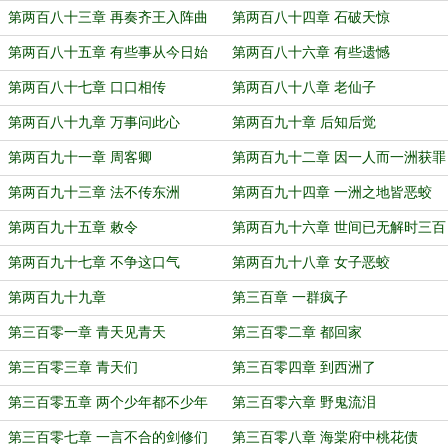
第两百八十三章 再奏齐王入阵曲
第两百八十四章 石破天惊
第两百八十五章 有些事从今日始
第两百八十六章 有些遗憾
第两百八十七章 口口相传
第两百八十八章 老仙子
第两百八十九章 万事问此心
第两百九十章 后知后觉
第两百九十一章 周客卿
第两百九十二章 因一人而一洲获罪
第两百九十三章 法不传东洲
第两百九十四章 一洲之地皆恶蛟
第两百九十五章 敕令
第两百九十六章 世间已无解时三百
年
第两百九十七章 不争这口气
第两百九十八章 女子恶蛟
第两百九十九章
第三百章 一群疯子
第三百零一章 青天见青天
第三百零二章 都回家
第三百零三章 青天们
第三百零四章 到西洲了
第三百零五章 两个少年都不少年
第三百零六章 野鬼流泪
第三百零七章 一言不合的剑修们
第三百零八章 海棠府中桃花债