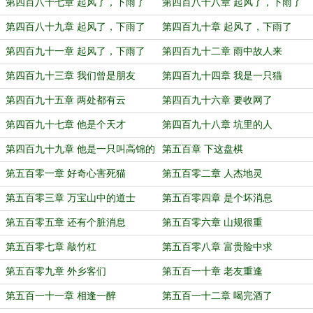
（五））
（六）
第四百八十七章 起风了，下雨了
第四百八十八章 起风了，下雨了
（七）
（八）
第四百八十九章 起风了，下雨了
第四百九十章 起风了，下雨了
（九）
（十）
第四百九十一章 起风了，下雨了
第四百九十二章 雨中故人来
（十一）
第四百九十三章 我们曾是朋友
第四百九十四章 我是一只猫
第四百九十五章 两处都有云
第四百九十六章 要收网了
第四百九十七章 他是个天才
第四百九十八章 坑里的人
第四百九十九章 他是一只叫高锦的
第五百章 下这盘棋
猫
第五百零一章 好奇心害死猫
第五百零二章 人杰地灵
第五百零三章 万宝山中的道士
第五百零四章 是个坏消息
第五百零五章 还有个脏消息
第五百零六章 山规很重
第五百零七章 敲竹杠
第五百零八章 富贵险中求
第五百零九章 外乡客们
第五百一十章 老友重逢
第五百一十一章 相逢一醉
第五百一十二章 喝完酒了