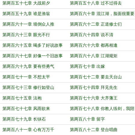
第两百五十七章 大战前夕
第两百五十八章 过不过得去
第两百五十九章 谁是渔翁
第两百六十章 混江湖，脸面很重要
第两百六十一章 墙倒众人推
第两百六十二章 正道修士们
第两百六十三章 眼光不行
第两百六十四章 说不清
第两百六十五章 喝多了好说故事
第两百六十六章 都再相逢
第两百六十七章 好像一个旧故事
第两百六十八章 江湖规矩
第两百六十九章 要有些勇气
第两百七十章 出嫁
第两百七十一章 不想太平
第两百七十二章 要去天台山
第两百七十三章 修行如登山
第两百七十四章 拜见先生
第两百七十五章 法袍
第两百七十六章 大齐藩王
第两百七十七章 风雨欲来
第两百七十八章 你教人练剑，我陪
你试剑
第两百七十九章 长铗石
第两百八十章 留字
第两百八十一章 心有万万千
第两百八十二章 登台唱曲