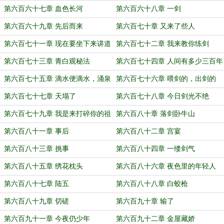
第六百六十七章 血色长河
第六百六十八章 一剑
第六百六十九章 先后而来
第六百七十章 又来了些人
第六百七十一章 现在要坐下来讲道
第六百七十二章 我来教你练剑
理
第六百七十三章 青白观秘法
第六百七十四章 人间有多少三百年
第六百七十五章 滴水便滴水，涌泉
第六百七十六章 喂剑的，出剑的
要换涌泉
第六百七十七章 天塌了
第六百七十八章 今日剑光不绝
第六百七十九章 我是来打碎你的祖
第六百八十章 落剑卧牛山
师大殿的
第六百八十一章 事后
第六百八十二章 宫宴
第六百八十三章 挑事
第六百八十四章 一缕剑气
第六百八十五章 绣花枕头
第六百八十六章 夜色里的年轻人
第六百八十七章 陆五
第六百八十八章 白蛟枪
第六百八十九章 切磋
第六百九十章 输了
第六百九十一章 今夜仍少年
第六百九十二章 金屋藏娇