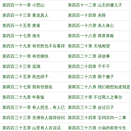
第四百一十一章 小憩山
第四百十一二章 山主的傻儿子
第四百一十三章 黄龙真人
第四百一十四章 杀阵
第四百一十五章 黄雀
第四百一十六章 杀人诛心
第四百一十七章 渔夫
第四百一十八章 再算算账
第四百一十九章 有些胜负不在看得
第四百二十章 天地相望
见的地方
第四百二十一章 有些痛快
第四百二十二章 讲故事
第四百二十三章 温酒
第四百二十四章 干不干
第四百二十五章 死也得干
第四百二十六章 两个傻子
第两百二十七章 我有些朋友
第两百二十八章 我们都想知道我是
谁
第四百二十九章 年夜饭
第四百三十章 不过两人之事尔
第四百三十一章 有人想见，有人已
第四百三十二章 会过日子
见
第四百三十三章 东洲有人值得你问
第四百三十四章 宝祠宗内一二事
剑
第四百三十五章 山里有人在说话
第四百三十六章 小庙的前世今生