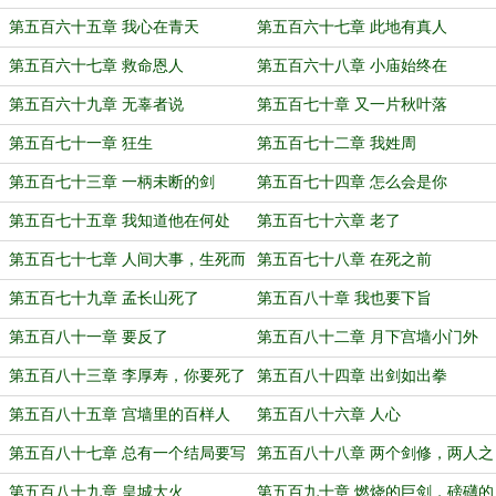
止水
第五百六十五章 我心在青天
第五百六十七章 此地有真人
第五百六十七章 救命恩人
第五百六十八章 小庙始终在
第五百六十九章 无辜者说
第五百七十章 又一片秋叶落
第五百七十一章 狂生
第五百七十二章 我姓周
第五百七十三章 一柄未断的剑
第五百七十四章 怎么会是你
第五百七十五章 我知道他在何处
第五百七十六章 老了
第五百七十七章 人间大事，生死而
第五百七十八章 在死之前
已
第五百七十九章 孟长山死了
第五百八十章 我也要下旨
第五百八十一章 要反了
第五百八十二章 月下宫墙小门外
第五百八十三章 李厚寿，你要死了
第五百八十四章 出剑如出拳
第五百八十五章 宫墙里的百样人
第五百八十六章 人心
第五百八十七章 总有一个结局要写
第五百八十八章 两个剑修，两人之
战
第五百八十九章 皇城大火
第五百九十章 燃烧的巨剑，磅礴的