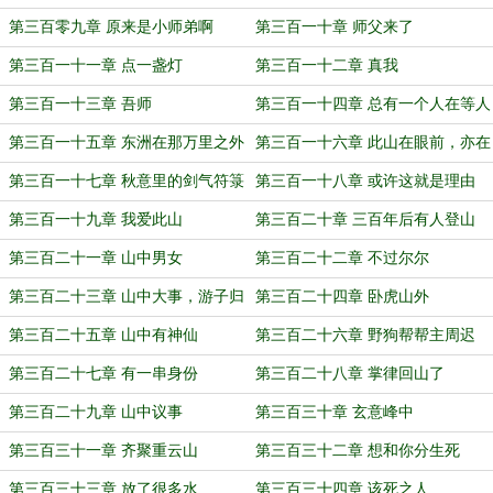
第三百零九章 原来是小师弟啊
第三百一十章 师父来了
第三百一十一章 点一盏灯
第三百一十二章 真我
第三百一十三章 吾师
第三百一十四章 总有一个人在等人
第三百一十五章 东洲在那万里之外
第三百一十六章 此山在眼前，亦在
我心间
第三百一十七章 秋意里的剑气符箓
第三百一十八章 或许这就是理由
第三百一十九章 我爱此山
第三百二十章 三百年后有人登山
第三百二十一章 山中男女
第三百二十二章 不过尔尔
第三百二十三章 山中大事，游子归
第三百二十四章 卧虎山外
家
第三百二十五章 山中有神仙
第三百二十六章 野狗帮帮主周迟
第三百二十七章 有一串身份
第三百二十八章 掌律回山了
第三百二十九章 山中议事
第三百三十章 玄意峰中
第三百三十一章 齐聚重云山
第三百三十二章 想和你分生死
第三百三十三章 放了很多水
第三百三十四章 该死之人