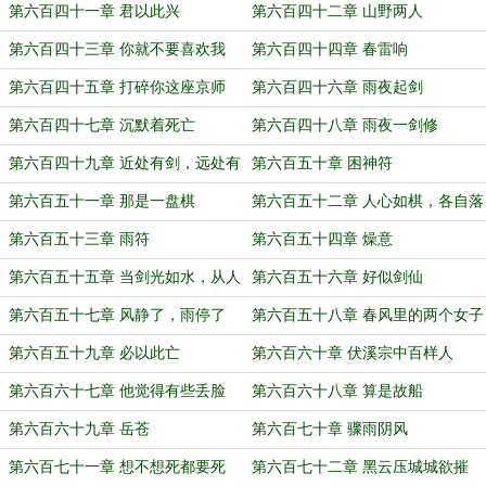
第六百四十一章 君以此兴
第六百四十二章 山野两人
第六百四十三章 你就不要喜欢我
第六百四十四章 春雷响
第六百四十五章 打碎你这座京师
第六百四十六章 雨夜起剑
第六百四十七章 沉默着死亡
第六百四十八章 雨夜一剑修
第六百四十九章 近处有剑，远处有
第六百五十章 困神符
符
第六百五十一章 那是一盘棋
第六百五十二章 人心如棋，各自落
子
第六百五十三章 雨符
第六百五十四章 燥意
第六百五十五章 当剑光如水，从人
第六百五十六章 好似剑仙
间来人间
第六百五十七章 风静了，雨停了
第六百五十八章 春风里的两个女子
第六百五十九章 必以此亡
第六百六十章 伏溪宗中百样人
第六百六十七章 他觉得有些丢脸
第六百六十八章 算是故船
第六百六十九章 岳苍
第六百七十章 骤雨阴风
第六百七十一章 想不想死都要死
第六百七十二章 黑云压城城欲摧