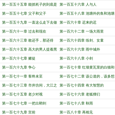
第一百五十五章 能抓耗子的到底是
第一百五十六章 人与人
不是好猫
第一百五十七章 父子和父子
第一百五十八章 池塘外的鱼和池塘
里的鱼
第一百五十九章 一直这么走下去做
第一百六十章 迟来的迟
什么
第一百六十一章 过去和现在
第一百六十二章 一场大雨里
第一百六十三章 敢还手，那还得
第一百六十四章 练剑、女童
了？
第一百六十五章 高大的男人提着黑
第一百六十六章 雨中城外
色的长枪
第一百六十七章 赌徒
第一百六十八章 小剑
第一百六十九章 争心
第一百七十章 红墙黄瓦里的白猫和
胖男人
第一百七十一章 客终未至
第一百七十二章 该公道的，该多想
想的
第一百七十三章 市井坊间，大江之
第一百七十四章 有大智慧的
前
第一百七十五章 老少对视
第一百七十六章 老狐狸们
第一百七十七章 一把出鞘剑
第一百七十八章 秋雨
第一百七十九章 宫前
第一百八十章 再相见