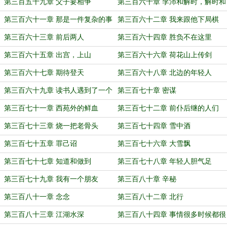
定的
第三百五十九章 父子要相争
第三百六十章 李沛和解时，解时和
李沛
第三百六十一章 那是一件复杂的事
第三百六十二章 我来跟他下局棋
情
第三百六十三章 前后两人
第三百六十四章 胜负不在这里
第三百六十五章 出宫，上山
第三百六十六章 荷花山上传剑
第三百六十七章 期待登天
第三百六十八章 北边的年轻人
第三百六十九章 读书人遇到了一个
第三百七十章 密谋
道士
第三百七十一章 西苑外的鲜血
第三百七十二章 前仆后继的人们
第三百七十三章 烧一把老骨头
第三百七十四章 雪中酒
第三百七十五章 罪己诏
第三百七十六章 大雪飘
第三百七十七章 知道和做到
第三百七十八章 年轻人胆气足
第三百七十九章 我有一个朋友
第三百八十章 辛秘
第三百八十一章 念念
第三百八十二章 北行
第三百八十三章 江湖水深
第三百八十四章 事情很多时候都很