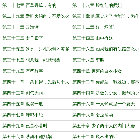
第二十七章 百草丹嘛，有的
第二十八章 脸红红的师姐
第二十九章 爱吃火锅的，不爱吃火
第三十章 豌豆尖老了也能吃，为什
锅的
么要丢掉
第三十一章 云海渡
第三十二章 好一场算计
第三十三章 太子殿下
第三十四章 山中有妖
第三十五章 这是一只很聪明的黄雀
第三十六章 如果我们有仇该怎么办
第三十七章 想杀我，那就想想
第三十八章 李昭
第三十九章 有些故事
第四十章 渡河的白衣少女
第四十一章 一条长街，先后两个人
第四十二章 你那边，我这边，都不
容易
第四十三章 剑气大雨
第四十四章 骄傲的少女，握剑的少
年
第四十五章 也就一般
第四十六章 一只蝉就是一个夏天
吗？
第四十七章 蝉鸣不绝
第四十八章 暗流涌动
第四十九章 已是小暑时
第五十章 少了两个人的内门大会
第五十六章 吵架不如打架
第五十二章 说不出的话