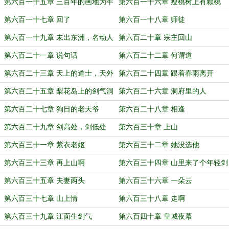
第六百一十五章 三百年的画地为牢
第六百一十六章 瘦桃树上有颗桃
第六百一十七章 回了
第六百一十八章 师徒
第六百一十九章 未出东洲，名动人
第六百二十章 宗主回山
间
第六百二十一章 说句话
第六百二十二章 何谓道
第六百二十三章 天上的道士，天外
第六百二十四章 跟着春雨离开
的城
第六百二十五章 梨花岛上的剑气洞
第六百二十六章 洞府里的人
府
第六百二十七章 狗日的老天爷
第六百二十八章 相逢
第六百二十九章 剑高处，剑低处
第六百三十章 上山
第六百三十一章 紫衣老妪
第六百三十二章 她没选他
第六百三十三章 再上山啊
第六百三十四章 山里来了个年轻剑
修
第六百三十五章 夫妻两头
第六百三十六章 一朵云
第六百三十七章 山上情
第六百三十八章 走啊
第六百三十九章 江面生剑气
第六百四十章 皇城夜幕